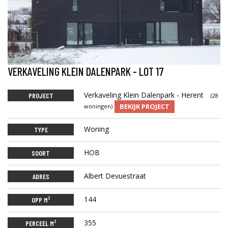
VERKAVELING KLEIN DALENPARK - LOT 17
Verkaveling Klein Dalenpark - Herent
PROJECT
(28
BEKIJK PROJECT
woningen)
Woning
TYPE
HOB
SOORT
Albert Devuestraat
ADRES
144
OPP M²
355
PERCEEL M²