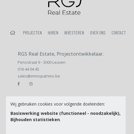
HOME
PROJECTEN
HUREN
INVESTEREN
OVER ONS
CONTACT
RGS Real Estate, Projectontwikkelaar.
Pensstraat 9 - 3000 Leuven
016 44 04 45
sales@immopatrimo.be
E-mail
Wij gebruiken cookies voor volgende doeleinden:
Basiswerking website (functioneel - noodzakelijk),
Bijhouden statistieken
.
Ik ga akkoord met de
Privacy Policy