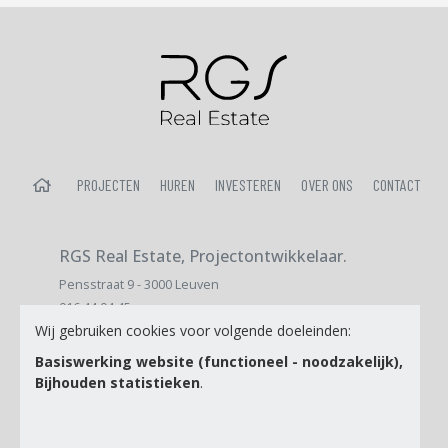
HOME
PROJECTEN
HUREN
INVESTEREN
OVER ONS
CONTACT
RGS Real Estate, Projectontwikkelaar.
Pensstraat 9 - 3000 Leuven
016 44 04 45
Wij gebruiken cookies voor volgende doeleinden:
sales@immopatrimo.be
Basiswerking website (functioneel - noodzakelijk),
Bijhouden statistieken
.
E-mail