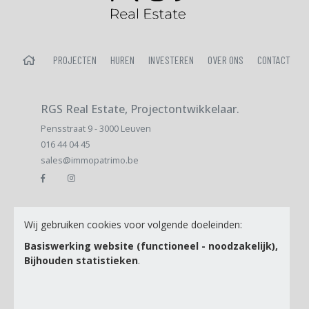
HOME
PROJECTEN
HUREN
INVESTEREN
OVER ONS
CONTACT
RGS Real Estate, Projectontwikkelaar.
Pensstraat 9 - 3000 Leuven
016 44 04 45
sales@immopatrimo.be
E-mail
Wij gebruiken cookies voor volgende doeleinden:
Basiswerking website (functioneel - noodzakelijk),
Bijhouden statistieken
.
Ik ga akkoord met de
Privacy Policy