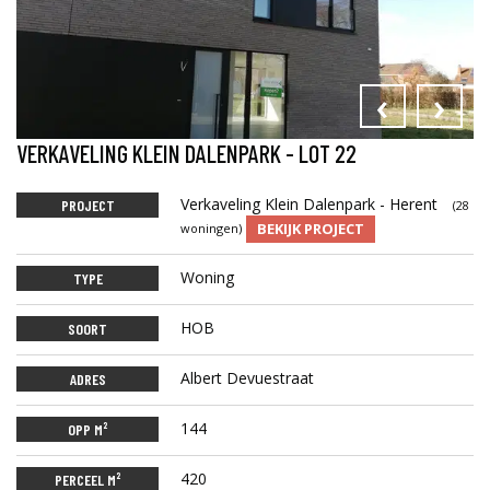
‹
›
VERKAVELING KLEIN DALENPARK - LOT 22
Verkaveling Klein Dalenpark - Herent
PROJECT
(28
BEKIJK PROJECT
woningen)
Woning
TYPE
HOB
SOORT
Albert Devuestraat
ADRES
144
OPP M²
420
PERCEEL M²