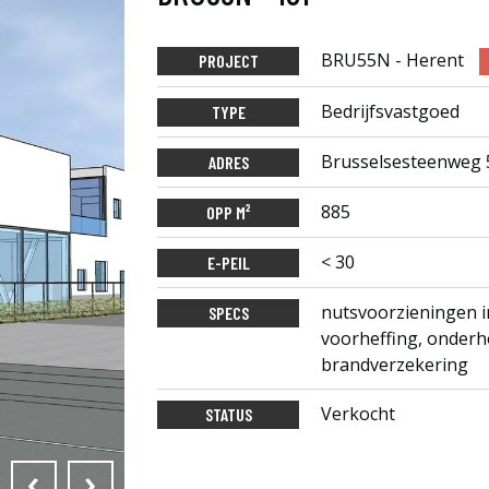
BRU55N - Herent
PROJECT
Bedrijfsvastgoed
TYPE
Brusselsesteenweg 
ADRES
885
OPP M²
< 30
E-PEIL
nutsvoorzieningen i
SPECS
voorheffing, onderh
brandverzekering
Verkocht
STATUS
‹
›