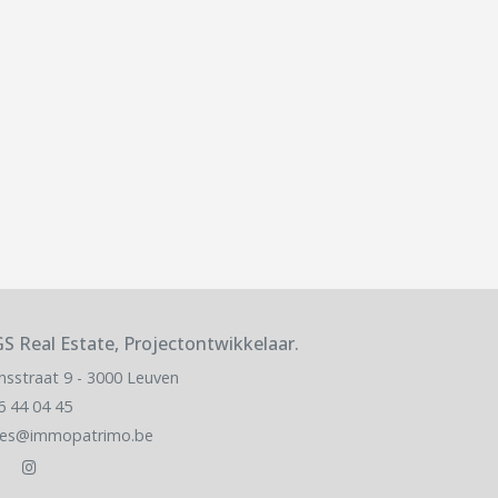
S Real Estate, Projectontwikkelaar.
nsstraat 9 - 3000 Leuven
6 44 04 45
les@immopatrimo.be