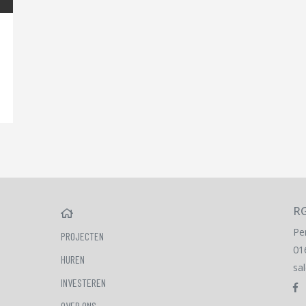
RG
HOME
Pe
PROJECTEN
01
HUREN
sa
INVESTEREN
OVER ONS