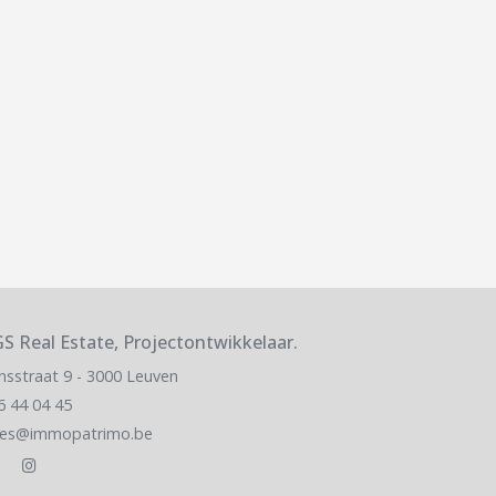
S Real Estate, Projectontwikkelaar.
nsstraat 9 - 3000 Leuven
6 44 04 45
les@immopatrimo.be