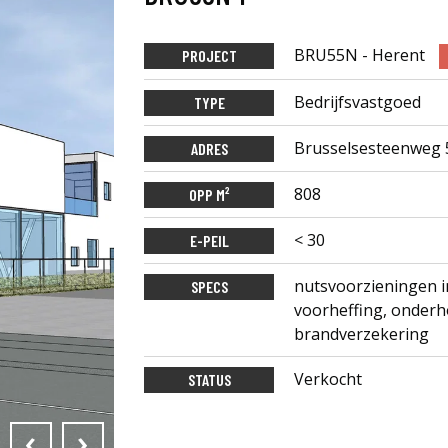
BRU55N - Herent
PROJECT
Bedrijfsvastgoed
TYPE
Brusselsesteenweg 
ADRES
808
OPP M²
< 30
E-PEIL
nutsvoorzieningen i
SPECS
voorheffing, onderh
brandverzekering
Verkocht
STATUS
‹
›