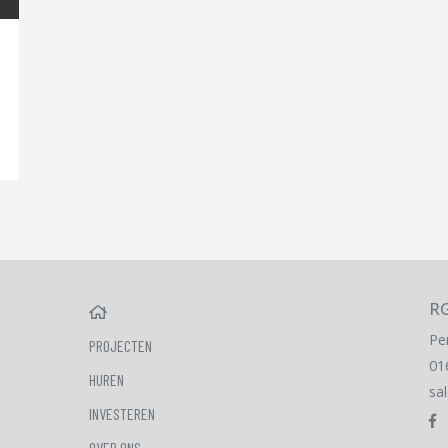
RG
HOME
Pe
PROJECTEN
01
HUREN
sa
INVESTEREN
OVER ONS