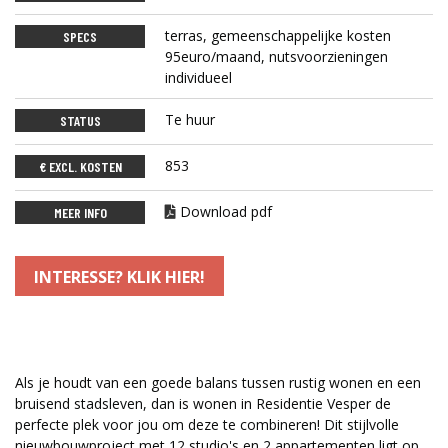
terras, gemeenschappelijke kosten
SPECS
95euro/maand, nutsvoorzieningen
individueel
Te huur
STATUS
853
€ EXCL. KOSTEN
Download pdf
MEER INFO
INTERESSE? KLIK HIER!
Als je houdt van een goede balans tussen rustig wonen en een
bruisend stadsleven, dan is wonen in Residentie Vesper de
perfecte plek voor jou om deze te combineren! Dit stijlvolle
nieuwbouwproject met 12 studio's en 2 appartementen ligt op