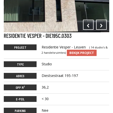
‹
›
RESIDENTIE VESPER - DIE195C.0303
Residentie Vesper - Leuven
PROJECT
( 14 studio's &
BEKIJK PROJECT
2 handelsruimtes)
Studio
TYPE
Diestsestraat 195-197
ADRES
36,2
OPP M²
< 30
E-PEIL
Nee
PARKING