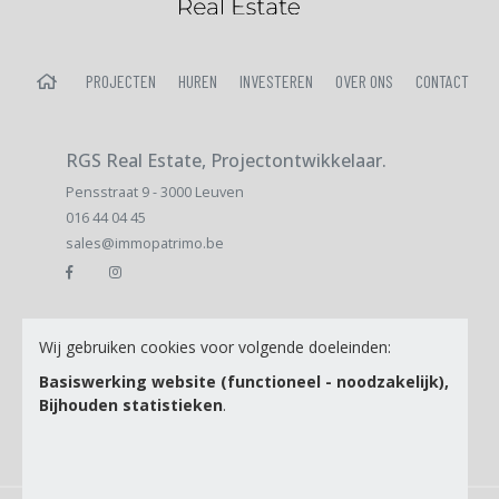
HOME
PROJECTEN
HUREN
INVESTEREN
OVER ONS
CONTACT
RGS Real Estate, Projectontwikkelaar.
Pensstraat 9 - 3000 Leuven
016 44 04 45
sales@immopatrimo.be
E-mail
Wij gebruiken cookies voor volgende doeleinden:
Basiswerking website (functioneel - noodzakelijk),
Bijhouden statistieken
.
Ik ga akkoord met de
Privacy Policy