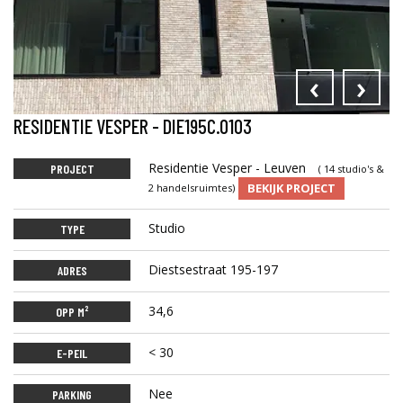
‹
›
RESIDENTIE VESPER - DIE195C.0103
Residentie Vesper - Leuven
PROJECT
( 14 studio's &
BEKIJK PROJECT
2 handelsruimtes)
Studio
TYPE
Diestsestraat 195-197
ADRES
34,6
OPP M²
< 30
E-PEIL
Nee
PARKING