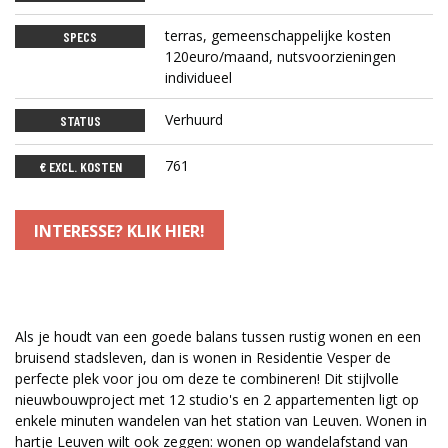
terras, gemeenschappelijke kosten
SPECS
120euro/maand, nutsvoorzieningen
individueel
Verhuurd
STATUS
761
€ EXCL. KOSTEN
INTERESSE? KLIK HIER!
Als je houdt van een goede balans tussen rustig wonen en een
bruisend stadsleven, dan is wonen in Residentie Vesper de
perfecte plek voor jou om deze te combineren! Dit stijlvolle
nieuwbouwproject met 12 studio's en 2 appartementen ligt op
enkele minuten wandelen van het station van Leuven. Wonen in
hartje Leuven wilt ook zeggen: wonen op wandelafstand van