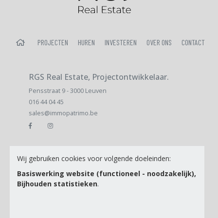
HOME
PROJECTEN
HUREN
INVESTEREN
OVER ONS
CONTACT
RGS Real Estate, Projectontwikkelaar.
Pensstraat 9 - 3000 Leuven
016 44 04 45
sales@immopatrimo.be
E-mail
Wij gebruiken cookies voor volgende doeleinden:
Basiswerking website (functioneel - noodzakelijk),
Bijhouden statistieken
.
Ik ga akkoord met de
Privacy Policy