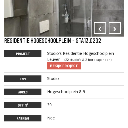
‹
›
RESIDENTIE HOGESCHOOLPLEIN - STA13.0202
Studio's Residentie Hogeschoolplein -
PROJECT
Leuven
(22 studio's & 2 horecapanden)
BEKIJK PROJECT
Studio
TYPE
Hogeschoolplein 8-9
ADRES
30
OPP M²
Nee
PARKING