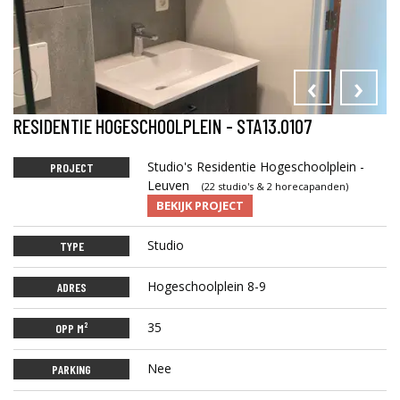
‹
›
RESIDENTIE HOGESCHOOLPLEIN - STA13.0107
Studio's Residentie Hogeschoolplein -
PROJECT
Leuven
(22 studio's & 2 horecapanden)
BEKIJK PROJECT
Studio
TYPE
Hogeschoolplein 8-9
ADRES
35
OPP M²
Nee
PARKING