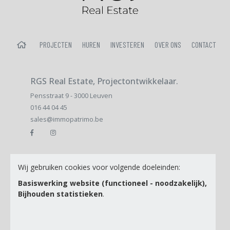
HOME
PROJECTEN
HUREN
INVESTEREN
OVER ONS
CONTACT
RGS Real Estate, Projectontwikkelaar.
Pensstraat 9 - 3000 Leuven
016 44 04 45
sales@immopatrimo.be
E-mail
Wij gebruiken cookies voor volgende doeleinden:
Basiswerking website (functioneel - noodzakelijk),
Bijhouden statistieken
.
Ik ga akkoord met de
Privacy Policy