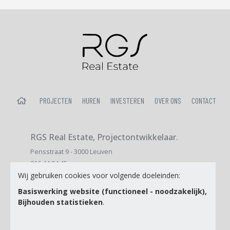
HOME
PROJECTEN
HUREN
INVESTEREN
OVER ONS
CONTACT
RGS Real Estate, Projectontwikkelaar.
Pensstraat 9 - 3000 Leuven
016 44 04 45
Wij gebruiken cookies voor volgende doeleinden:
sales@immopatrimo.be
Basiswerking website (functioneel - noodzakelijk),
Bijhouden statistieken
.
E-mail