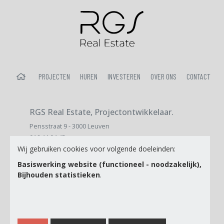
HOME
PROJECTEN
HUREN
INVESTEREN
OVER ONS
CONTACT
RGS Real Estate, Projectontwikkelaar.
Pensstraat 9 - 3000 Leuven
016 44 04 45
Wij gebruiken cookies voor volgende doeleinden:
sales@immopatrimo.be
Basiswerking website (functioneel - noodzakelijk),
Bijhouden statistieken
.
E-mail
Ik ga akkoord met de
Privacy Policy