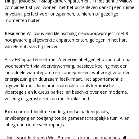
Dit gelijkvloerse 1-slaapkamerappartement in Residentie Willow
combineert stijlvol wonen met het buitenleven dankzij een ruime
privétuin, perfect voor ontspannen, tuinieren of gezellige
momenten buiten.
Residentie Willow is een kleinschalig nieuwbouwproject met 8
hoogwaardig afgewerkte appartementen, gelegen in het hart
van Herent, vlak bij Leuven.
Als ZEB-appartement met A-energielabel geniet u van optimaal
wooncomfort via vloerverwarming, passieve koeling met een
individuele warmtepomp en zonnepanelen, wat zorgt voor een
energiezuinig en duurzaam leefklimaat. Het appartement is
afgewerkt met duurzame materialen zoals keramische
vloertegels en luxueus parket, en beschikt over een moderne,
volledig uitgeruste keuken met kookeiland.
Extra comfort biedt de ondergrondse parkeerplaats,
privéberging en toegang tot de gemeenschappelijke tuin. Allen
inbegrepen in de verkoopprijs.
Uniek voordeel: geen Wet Breyne – u koopt nu, maar betaalt