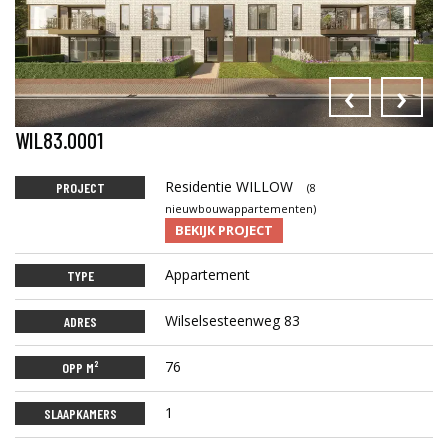
‹
›
WIL83.0001
Residentie WILLOW
PROJECT
(8
nieuwbouwappartementen)
BEKIJK PROJECT
Appartement
TYPE
Wilselsesteenweg 83
ADRES
76
OPP M²
1
SLAAPKAMERS