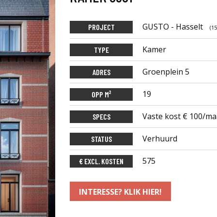
GUSTO - Hasselt
PROJECT
(1
Kamer
TYPE
Groenplein 5
ADRES
19
OPP M²
Vaste kost € 100/ma
SPECS
Verhuurd
STATUS
575
€ EXCL. KOSTEN
INTERESSE? KLIK HIER!