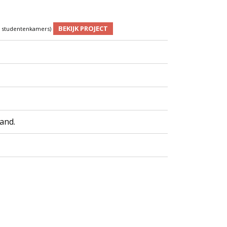
BEKIJK PROJECT
5 studentenkamers)
and.