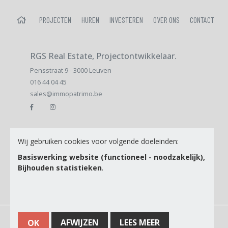
HOME
PROJECTEN
HUREN
INVESTEREN
OVER ONS
CONTACT
RGS Real Estate, Projectontwikkelaar.
Pensstraat 9 - 3000 Leuven
016 44 04 45
sales@immopatrimo.be
E-mail
Wij gebruiken cookies voor volgende doeleinden:
Basiswerking website (functioneel - noodzakelijk),
Bijhouden statistieken
.
Ik ga akkoord met de
Privacy Policy
© Copyright 2026 | RGS Real Estate, Projectontwikkelaar. • Alle rechten
AFWIJZEN
LEES MEER
OK
voorbehouden •
Privacy