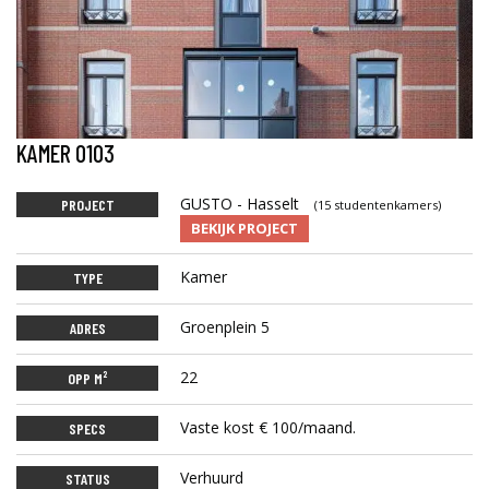
KAMER 0103
GUSTO - Hasselt
PROJECT
(15 studentenkamers)
BEKIJK PROJECT
Kamer
TYPE
Groenplein 5
ADRES
22
OPP M²
Vaste kost € 100/maand.
SPECS
Verhuurd
STATUS