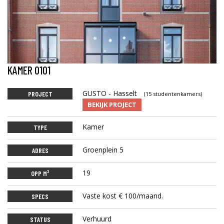
KAMER 0101
GUSTO - Hasselt
PROJECT
(15 studentenkamers)
BEKIJK PROJECT
Kamer
TYPE
Groenplein 5
ADRES
19
OPP M²
Vaste kost € 100/maand.
SPECS
Verhuurd
STATUS