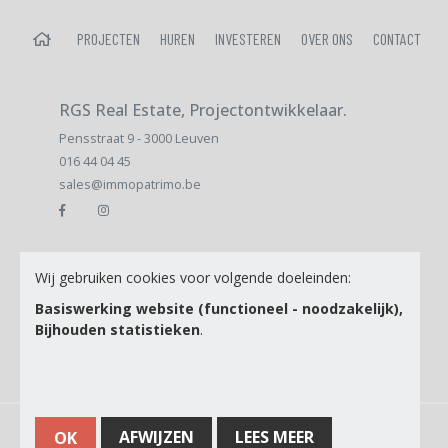
HOME
PROJECTEN
HUREN
INVESTEREN
OVER ONS
CONTACT
RGS Real Estate, Projectontwikkelaar.
Pensstraat 9 - 3000 Leuven
016 44 04 45
sales@immopatrimo.be
E-mail
Wij gebruiken cookies voor volgende doeleinden:
Basiswerking website (functioneel - noodzakelijk),
Bijhouden statistieken
.
Ik ga akkoord met de
Privacy Policy
© Copyright 2026 | RGS Real Estate, Projectontwikkelaar. • Alle rechten
AFWIJZEN
LEES MEER
OK
voorbehouden •
Privacy