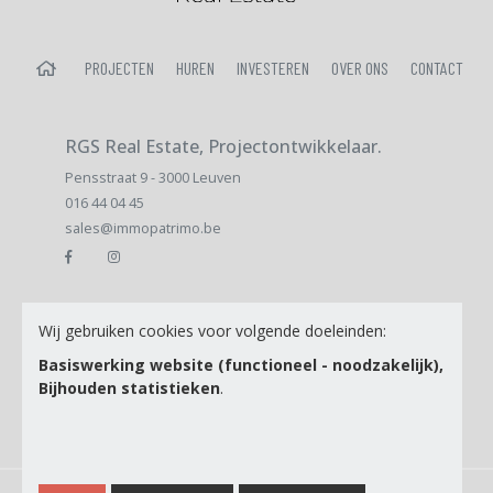
HOME
PROJECTEN
HUREN
INVESTEREN
OVER ONS
CONTACT
RGS Real Estate, Projectontwikkelaar.
Pensstraat 9 - 3000 Leuven
016 44 04 45
sales@immopatrimo.be
E-mail
Wij gebruiken cookies voor volgende doeleinden:
Basiswerking website (functioneel - noodzakelijk),
Bijhouden statistieken
.
Ik ga akkoord met de
Privacy Policy