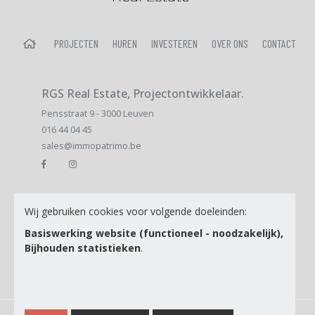
HOME
PROJECTEN
HUREN
INVESTEREN
OVER ONS
CONTACT
RGS Real Estate, Projectontwikkelaar.
Pensstraat 9 - 3000 Leuven
016 44 04 45
sales@immopatrimo.be
E-mail
Wij gebruiken cookies voor volgende doeleinden:
Basiswerking website (functioneel - noodzakelijk),
Bijhouden statistieken
.
Ik ga akkoord met de
Privacy Policy