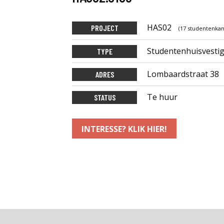
HAS02
PROJECT
(17 studentenkam
Studentenhuisvesti
TYPE
Lombaardstraat 38
ADRES
Te huur
STATUS
INTERESSE? KLIK HIER!