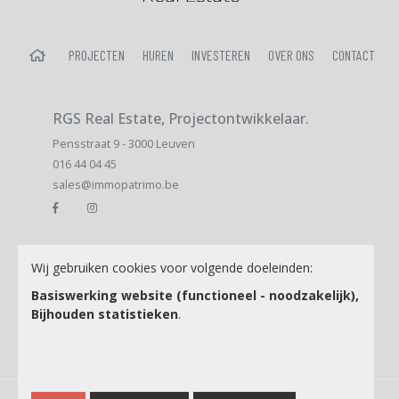
HOME
PROJECTEN
HUREN
INVESTEREN
OVER ONS
CONTACT
RGS Real Estate, Projectontwikkelaar.
Pensstraat 9 - 3000 Leuven
016 44 04 45
sales@immopatrimo.be
E-mail
Wij gebruiken cookies voor volgende doeleinden:
Basiswerking website (functioneel - noodzakelijk),
Bijhouden statistieken
.
Ik ga akkoord met de
Privacy Policy