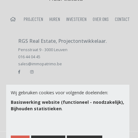
HOME
PROJECTEN
HUREN
INVESTEREN
OVER ONS
CONTACT
RGS Real Estate, Projectontwikkelaar.
Pensstraat 9 - 3000 Leuven
016 44 04 45
sales@immopatrimo.be
E-mail
Wij gebruiken cookies voor volgende doeleinden:
Basiswerking website (functioneel - noodzakelijk),
Bijhouden statistieken
.
Ik ga akkoord met de
Privacy Policy