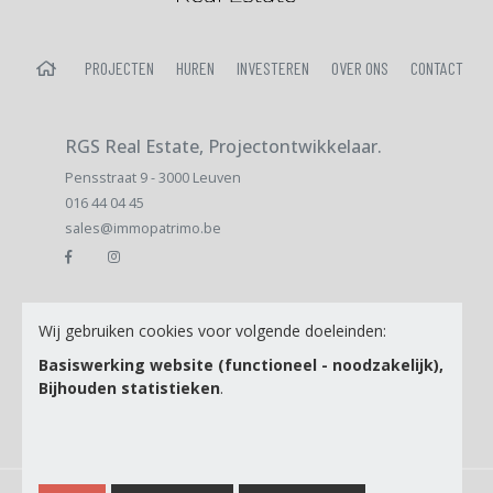
HOME
PROJECTEN
HUREN
INVESTEREN
OVER ONS
CONTACT
RGS Real Estate, Projectontwikkelaar.
Pensstraat 9 - 3000 Leuven
016 44 04 45
sales@immopatrimo.be
E-mail
Wij gebruiken cookies voor volgende doeleinden:
Basiswerking website (functioneel - noodzakelijk),
Bijhouden statistieken
.
Ik ga akkoord met de
Privacy Policy