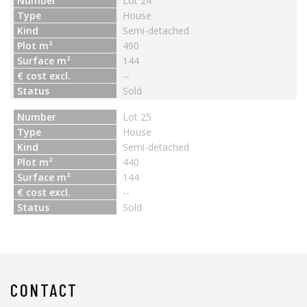
Number
Lot 24
Type
House
Kind
Semi-detached
Plot m²
490
Surface m²
144
€ cost excl.
--
Status
Sold
Number
Lot 25
Type
House
Kind
Semi-detached
Plot m²
440
Surface m²
144
€ cost excl.
--
Status
Sold
CONTACT