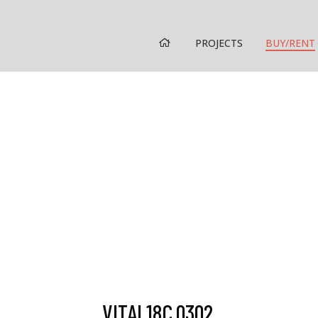
HOME
PROJECTS
BUY/RENT
VITAL18C.0302