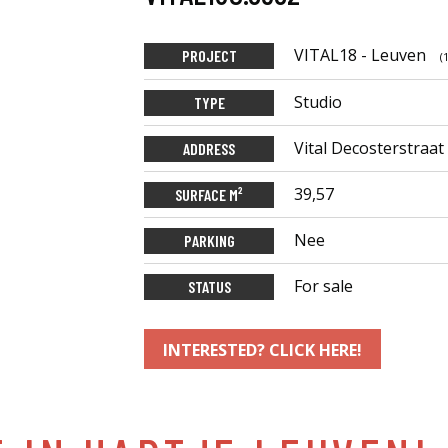
VITAL18 - Leuven
PROJECT
(
Studio
TYPE
Vital Decosterstraat
ADDRESS
39,57
SURFACE M²
Nee
PARKING
For sale
STATUS
INTERESTED? CLICK HERE!