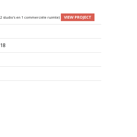
VIEW PROJECT
12 studio's en 1 commerciële ruimte)
 18