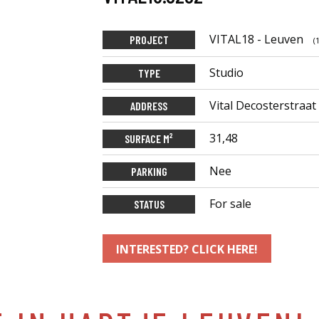
VITAL18 - Leuven
PROJECT
(
Studio
TYPE
Vital Decosterstraat
ADDRESS
31,48
SURFACE M²
Nee
PARKING
For sale
STATUS
INTERESTED? CLICK HERE!