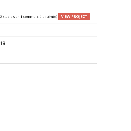
VIEW PROJECT
12 studio's en 1 commerciële ruimte)
 18