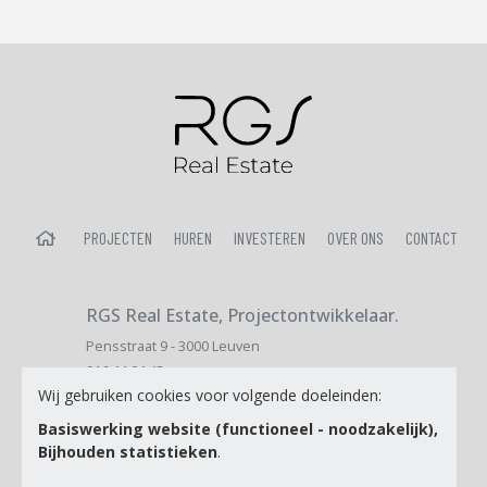
HOME
PROJECTEN
HUREN
INVESTEREN
OVER ONS
CONTACT
RGS Real Estate, Projectontwikkelaar.
Pensstraat 9 - 3000 Leuven
016 44 04 45
Wij gebruiken cookies voor volgende doeleinden:
sales@immopatrimo.be
Basiswerking website (functioneel - noodzakelijk),
Bijhouden statistieken
.