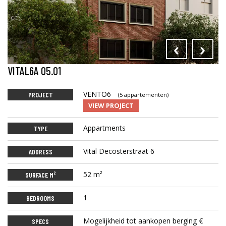
‹
›
VITAL6A 05.01
VENTO6
PROJECT
(5 appartementen)
VIEW PROJECT
Appartments
TYPE
Vital Decosterstraat 6
ADDRESS
52 m²
SURFACE M²
1
BEDROOMS
Mogelijkheid tot aankopen berging €
SPECS