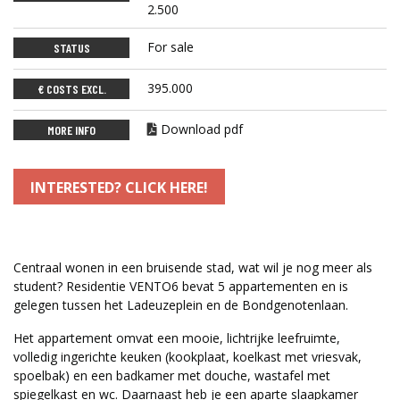
2.500
For sale
STATUS
395.000
€ COSTS EXCL.
Download pdf
MORE INFO
INTERESTED? CLICK HERE!
Centraal wonen in een bruisende stad, wat wil je nog meer als
student? Residentie VENTO6 bevat 5 appartementen en is
gelegen tussen het Ladeuzeplein en de Bondgenotenlaan.
Het appartement omvat een mooie, lichtrijke leefruimte,
volledig ingerichte keuken (kookplaat, koelkast met vriesvak,
spoelbak) en een badkamer met douche, wastafel met
spiegelkast en wc. Daarnaast heb je een aparte slaapkamer