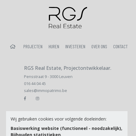
HOME
PROJECTEN
HUREN
INVESTEREN
OVER ONS
CONTACT
RGS Real Estate, Projectontwikkelaar.
Pensstraat 9 - 3000 Leuven
016 44 04 45
sales@immopatrimo.be
Email
Wij gebruiken cookies voor volgende doeleinden:
Basiswerking website (functioneel - noodzakelijk),
Bijhouden statistieken
.
Ik ga akkoord met de
Privacy Policy