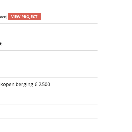
VIEW PROJECT
nten)
 6
nkopen berging € 2.500