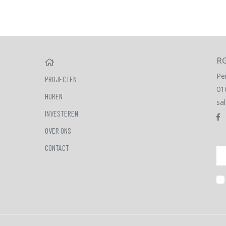
RG
HOME
Pe
PROJECTEN
01
HUREN
sa
INVESTEREN
OVER ONS
CONTACT
Em