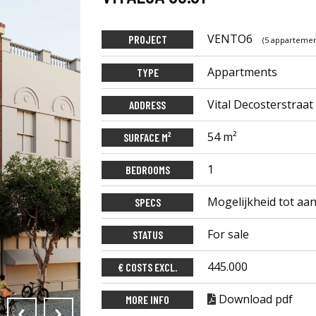
VENTO6
PROJECT
(5 apparteme
Appartments
TYPE
Vital Decosterstraat
ADDRESS
54 m²
SURFACE M²
1
BEDROOMS
Mogelijkheid tot aa
SPECS
For sale
STATUS
445.000
€ COSTS EXCL.
Download pdf
MORE INFO
‹
›