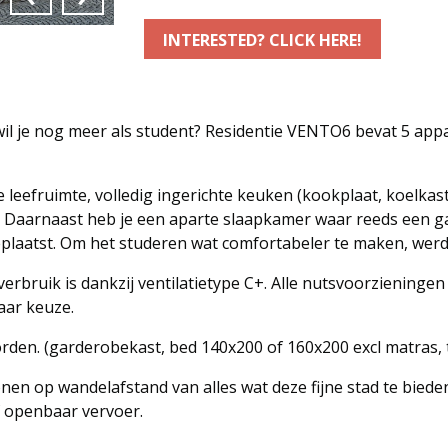
INTERESTED? CLICK HERE!
wil je nog meer als student? Residentie VENTO6 bevat 5 app
 leefruimte, volledig ingerichte keuken (kookplaat, koelka
. Daarnaast heb je een aparte slaapkamer waar reeds een g
geplaatst. Om het studeren wat comfortabeler te maken, wer
rbruik is dankzij ventilatietype C+. Alle nutsvoorzieningen (el
naar keuze.
den. (garderobekast, bed 140x200 of 160x200 excl matras, t
nen op wandelafstand van alles wat deze fijne stad te biede
of openbaar vervoer.