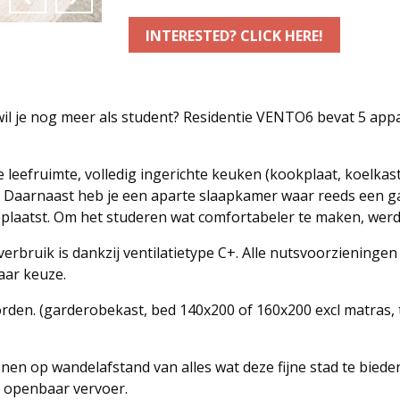
INTERESTED? CLICK HERE!
wil je nog meer als student? Residentie VENTO6 bevat 5 app
 leefruimte, volledig ingerichte keuken (kookplaat, koelka
. Daarnaast heb je een aparte slaapkamer waar reeds een g
geplaatst. Om het studeren wat comfortabeler te maken, wer
rbruik is dankzij ventilatietype C+. Alle nutsvoorzieningen (el
naar keuze.
rden. (garderobekast, bed 140x200 of 160x200 excl matras, 
nen op wandelafstand van alles wat deze fijne stad te biede
of openbaar vervoer.