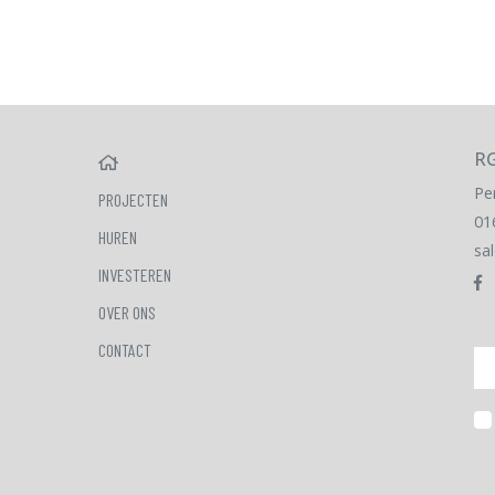
RG
HOME
Pe
PROJECTEN
01
HUREN
sa
INVESTEREN
OVER ONS
CONTACT
Em