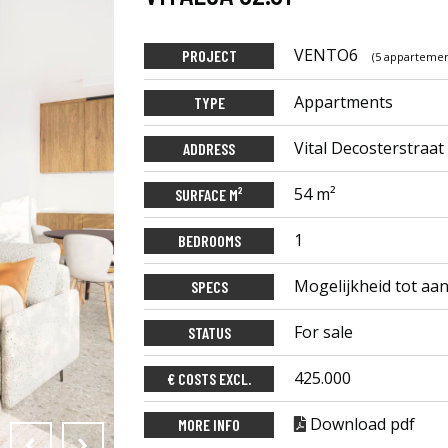
VENTO6
PROJECT
(5 apparteme
Appartments
TYPE
Vital Decosterstraat
ADDRESS
54 m²
SURFACE M²
1
BEDROOMS
Mogelijkheid tot aa
SPECS
For sale
STATUS
425.000
€ COSTS EXCL.
Download pdf
MORE INFO
‹
›