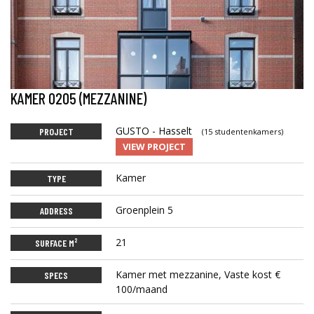
KAMER 0205 (MEZZANINE)
GUSTO - Hasselt
PROJECT
(15 studentenkamers)
VIEW PROJECT
Kamer
TYPE
Groenplein 5
ADDRESS
21
SURFACE M²
Kamer met mezzanine, Vaste kost €
SPECS
100/maand