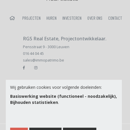
HOME
PROJECTEN
HUREN
INVESTEREN
OVER ONS
CONTACT
RGS Real Estate, Projectontwikkelaar.
Pensstraat 9 - 3000 Leuven
016 44 04 45
sales@immopatrimo.be
Email
Wij gebruiken cookies voor volgende doeleinden:
Basiswerking website (functioneel - noodzakelijk),
Bijhouden statistieken
.
Ik ga akkoord met de
Privacy Policy