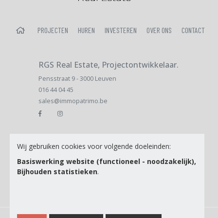
HOME
PROJECTEN
HUREN
INVESTEREN
OVER ONS
CONTACT
RGS Real Estate, Projectontwikkelaar.
Pensstraat 9 - 3000 Leuven
016 44 04 45
sales@immopatrimo.be
Email
Wij gebruiken cookies voor volgende doeleinden:
Basiswerking website (functioneel - noodzakelijk),
Bijhouden statistieken
.
Ik ga akkoord met de
Privacy Policy