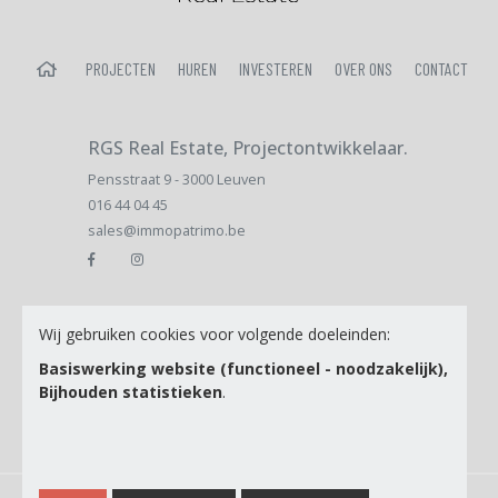
HOME
PROJECTEN
HUREN
INVESTEREN
OVER ONS
CONTACT
RGS Real Estate, Projectontwikkelaar.
Pensstraat 9 - 3000 Leuven
016 44 04 45
sales@immopatrimo.be
Email
Wij gebruiken cookies voor volgende doeleinden:
Basiswerking website (functioneel - noodzakelijk),
Bijhouden statistieken
.
Ik ga akkoord met de
Privacy Policy