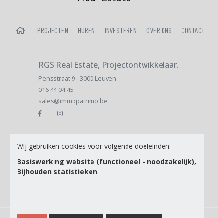
HOME
PROJECTEN
HUREN
INVESTEREN
OVER ONS
CONTACT
RGS Real Estate, Projectontwikkelaar.
Pensstraat 9 - 3000 Leuven
016 44 04 45
sales@immopatrimo.be
Email
Wij gebruiken cookies voor volgende doeleinden:
Basiswerking website (functioneel - noodzakelijk),
Bijhouden statistieken
.
Ik ga akkoord met de
Privacy Policy