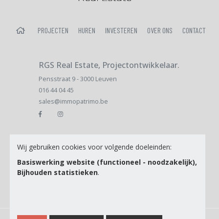
HOME
PROJECTEN
HUREN
INVESTEREN
OVER ONS
CONTACT
RGS Real Estate, Projectontwikkelaar.
Pensstraat 9 - 3000 Leuven
016 44 04 45
sales@immopatrimo.be
Email
Wij gebruiken cookies voor volgende doeleinden:
Basiswerking website (functioneel - noodzakelijk),
Bijhouden statistieken
.
Ik ga akkoord met de
Privacy Policy