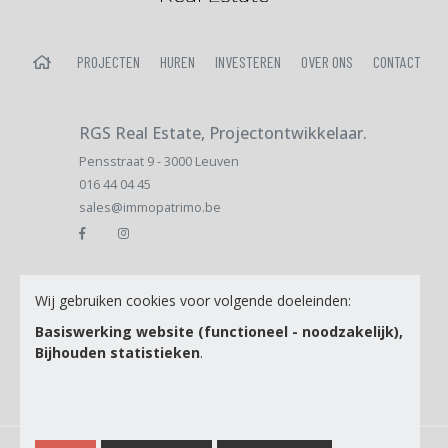
HOME
PROJECTEN
HUREN
INVESTEREN
OVER ONS
CONTACT
RGS Real Estate, Projectontwikkelaar.
Pensstraat 9 - 3000 Leuven
016 44 04 45
sales@immopatrimo.be
Email
Wij gebruiken cookies voor volgende doeleinden:
Basiswerking website (functioneel - noodzakelijk),
Bijhouden statistieken
.
Ik ga akkoord met de
Privacy Policy